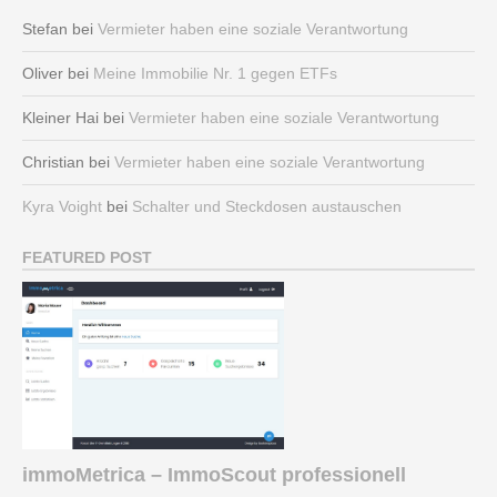
Stefan
bei
Vermieter haben eine soziale Verantwortung
Oliver
bei
Meine Immobilie Nr. 1 gegen ETFs
Kleiner Hai
bei
Vermieter haben eine soziale Verantwortung
Christian
bei
Vermieter haben eine soziale Verantwortung
Kyra Voight
bei
Schalter und Steckdosen austauschen
FEATURED POST
immoMetrica – ImmoScout professionell