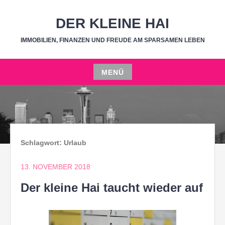
Zum
Inhalt
DER KLEINE HAI
springen
IMMOBILIEN, FINANZEN UND FREUDE AM SPARSAMEN LEBEN
MENÜ
Zum
Inhalt
springen
Schlagwort:
Urlaub
13. NOVEMBER 2018
Der kleine Hai taucht wieder auf