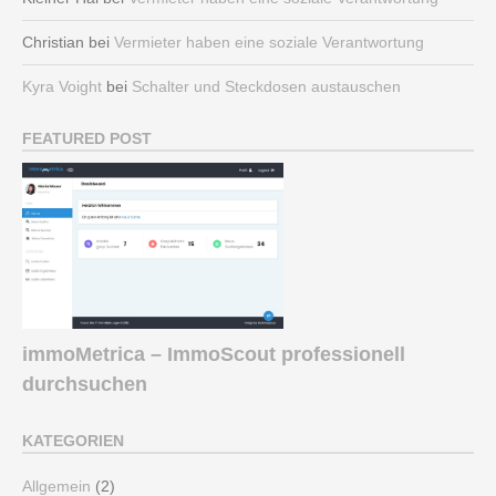
Christian
bei
Vermieter haben eine soziale Verantwortung
Kyra Voight
bei
Schalter und Steckdosen austauschen
FEATURED POST
immoMetrica – ImmoScout professionell
durchsuchen
KATEGORIEN
Allgemein
(2)