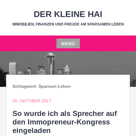
Zum
Inhalt
DER KLEINE HAI
springen
IMMOBILIEN, FINANZEN UND FREUDE AM SPARSAMEN LEBEN
MENÜ
Zum
Inhalt
springen
Schlagwort:
Sparsam Leben
30. OKTOBER 2017
So wurde ich als Sprecher auf
den Immopreneur-Kongress
eingeladen