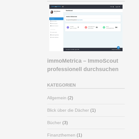
immoMetrica – ImmoScout
professionell durchsuchen
KATEGORIEN
Allgemein
(2)
Blick über die Dächer
(1)
Bücher
(3)
Finanzthemen
(1)