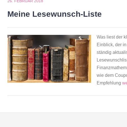
26. FEBRUAR 2018
Meine Lesewunsch-Liste
Was liest der k
Einblick, der i
ständig aktual
Lesewunschlist
Finanzmathemat
wie dem Coupo
Empfehlung
we