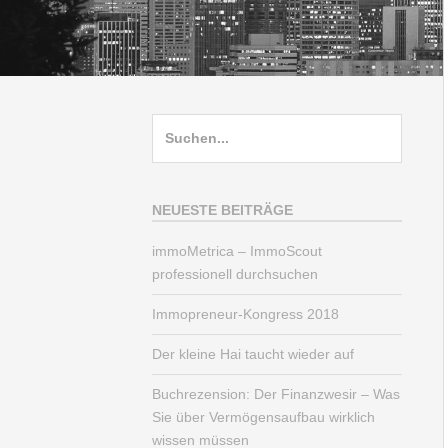
Suche
nach:
NEUESTE BEITRÄGE
immoMetrica – ImmoScout
professionell durchsuchen
Immopreneur-Kongress 2018
Der kleine Hai taucht wieder auf
Buchrezension: Der Finanzwesir – Was
Sie über Vermögensaufbau wirklich
wissen müssen