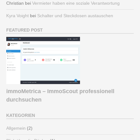
Christian
bei
Vermieter haben eine soziale Verantwortung
Kyra Voight
bei
Schalter und Steckdosen austauschen
FEATURED POST
immoMetrica – ImmoScout professionell
durchsuchen
KATEGORIEN
Allgemein
(2)