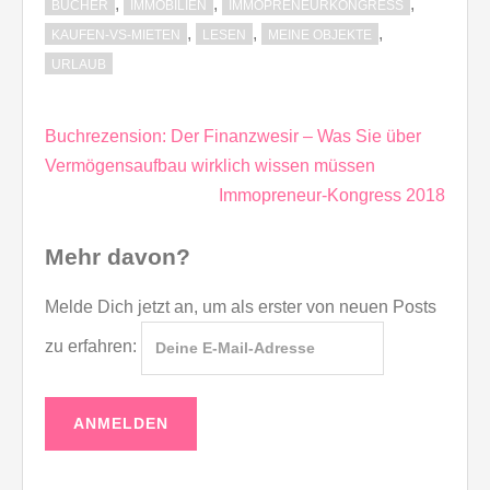
,
,
,
BÜCHER
IMMOBILIEN
IMMOPRENEURKONGRESS
,
,
,
KAUFEN-VS-MIETEN
LESEN
MEINE OBJEKTE
URLAUB
Beitragsnavigation
Buchrezension: Der Finanzwesir – Was Sie über
Vermögensaufbau wirklich wissen müssen
Immopreneur-Kongress 2018
Mehr davon?
Melde Dich jetzt an, um als erster von neuen Posts
zu erfahren: