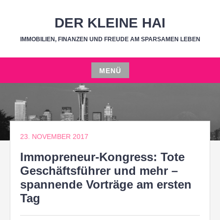
Zum
Inhalt
DER KLEINE HAI
springen
IMMOBILIEN, FINANZEN UND FREUDE AM SPARSAMEN LEBEN
MENÜ
Zum
Inhalt
springen
23. NOVEMBER 2017
Immopreneur-Kongress: Tote
Geschäftsführer und mehr –
spannende Vorträge am ersten
Tag