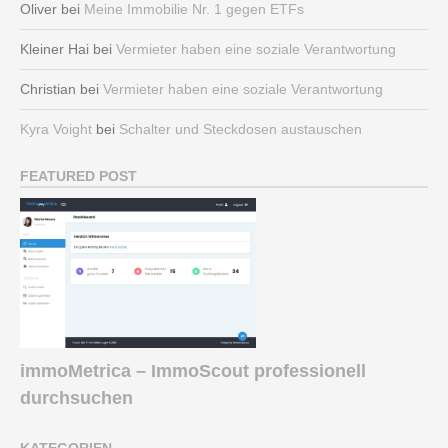
Oliver
bei
Meine Immobilie Nr. 1 gegen ETFs
Kleiner Hai
bei
Vermieter haben eine soziale Verantwortung
Christian
bei
Vermieter haben eine soziale Verantwortung
Kyra Voight
bei
Schalter und Steckdosen austauschen
FEATURED POST
immoMetrica – ImmoScout professionell
durchsuchen